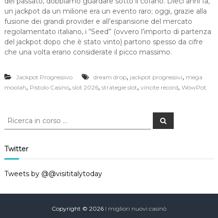
del passato, dobbiamo guardare sotto il cofano. Dieci anni fa,
l
un jackpot da un milione era un evento raro; oggi, grazie alla
2
fusione dei grandi provider e all’espansione del mercato
0
2
regolamentato italiano, i “Seed” (ovvero l’importo di partenza
6
del jackpot dopo che è stato vinto) partono spesso da cifre
:
che una volta erano considerate il picco massimo.
U
n
a
,
,
Jackpot Progressivo
dream drop
jackpot progressivi
mega
C
,
,
,
,
,
moolah
Pistolo Casino
slot 2026
strategie slot
vincite record
WowPot
a
c
c
C
i
C
e
e
a
r
a
r
c
l
a
c
Twitter
T
a
e
:
s
Tweets by @@visititalytoday
o
r
o
D
Copyright © 2026
I migliori nuovi casinò
i