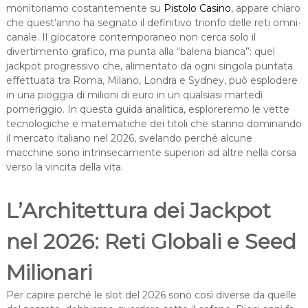
o
monitoriamo costantemente su
Pistolo Casino
, appare chiaro
t
che quest’anno ha segnato il definitivo trionfo delle reti omni-
c
canale. Il giocatore contemporaneo non cerca solo il
o
divertimento grafico, ma punta alla “balena bianca”: quel
n
jackpot progressivo che, alimentato da ogni singola puntata
j
a
effettuata tra Roma, Milano, Londra e Sydney, può esplodere
c
in una pioggia di milioni di euro in un qualsiasi martedì
k
pomeriggio. In questa guida analitica, esploreremo le vette
p
tecnologiche e matematiche dei titoli che stanno dominando
o
il mercato italiano nel 2026, svelando perché alcune
t
macchine sono intrinsecamente superiori ad altre nella corsa
p
r
verso la vincita della vita.
o
g
r
L’Architettura dei Jackpot
e
s
nel 2026: Reti Globali e Seed
s
i
v
Milionari
o
d
Per capire perché le slot del 2026 sono così diverse da quelle
e