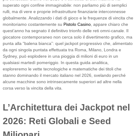
o
superato ogni confine immaginabile: non parliamo più di semplici
r
rulli, ma di vere e proprie infrastrutture finanziarie interconnesse
i
globalmente. Analizzando i dati di gioco e le frequenze di vincita che
s
l
monitoriamo costantemente su
Pistolo Casino
, appare chiaro che
o
quest’anno ha segnato il definitivo trionfo delle reti omni-canale. Il
t
giocatore contemporaneo non cerca solo il divertimento grafico, ma
c
punta alla “balena bianca”: quel jackpot progressivo che, alimentato
o
da ogni singola puntata effettuata tra Roma, Milano, Londra e
n
Sydney, può esplodere in una pioggia di milioni di euro in un
j
a
qualsiasi martedì pomeriggio. In questa guida analitica,
c
esploreremo le vette tecnologiche e matematiche dei titoli che
k
stanno dominando il mercato italiano nel 2026, svelando perché
p
alcune macchine sono intrinsecamente superiori ad altre nella
o
corsa verso la vincita della vita.
t
p
r
L’Architettura dei Jackpot nel
o
g
r
2026: Reti Globali e Seed
e
s
Milionari
s