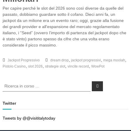
i
v
Per capire perché le slot del 2026 sono così diverse da quelle del
o
passato, dobbiamo guardare sotto il cofano. Dieci anni fa, un
d
jackpot da un milione era un evento raro; oggi, grazie alla fusione
e
dei grandi provider e all’espansione del mercato regolamentato
l
italiano, i “Seed” (ovvero l’importo di partenza del jackpot dopo che
2
è stato vinto) partono spesso da cifre che una volta erano
0
2
considerate il picco massimo.
6
:
,
,
,
Jackpot Progressivo
dream drop
jackpot progressivi
U
mega moolah
n
,
,
,
,
Pistolo Casino
slot 2026
strategie slot
vincite record
WowPot
a
C
a
C
C
c
e
e
c
r
r
c
i
a
c
a
Twitter
a
a
l
:
Tweets by @@visititalytoday
T
e
s