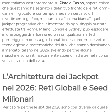
o
monitoriamo costantemente su
Pistolo Casino
, appare chiaro
t
che quest’anno ha segnato il definitivo trionfo delle reti omni-
c
canale. Il giocatore contemporaneo non cerca solo il
o
divertimento grafico, ma punta alla “balena bianca”: quel
n
jackpot progressivo che, alimentato da ogni singola puntata
j
a
effettuata tra Roma, Milano, Londra e Sydney, può esplodere
c
in una pioggia di milioni di euro in un qualsiasi martedì
k
pomeriggio. In questa guida analitica, esploreremo le vette
p
tecnologiche e matematiche dei titoli che stanno dominando
o
il mercato italiano nel 2026, svelando perché alcune
t
macchine sono intrinsecamente superiori ad altre nella corsa
p
r
verso la vincita della vita.
o
g
r
L’Architettura dei Jackpot
e
s
nel 2026: Reti Globali e Seed
s
i
v
Milionari
o
d
Per capire perché le slot del 2026 sono così diverse da quelle
e