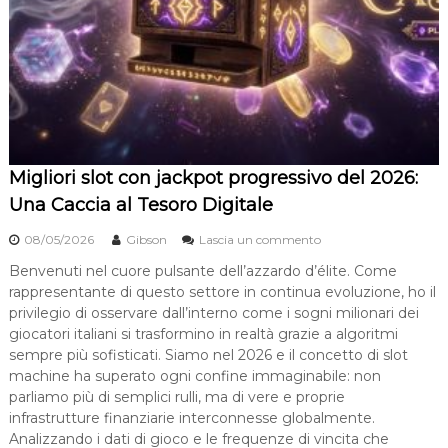
Migliori slot con jackpot progressivo del 2026:
Una Caccia al Tesoro Digitale
s
08/05/2026
Gibson
Lascia un commento
u
Benvenuti nel cuore pulsante dell’azzardo d’élite. Come
M
rappresentante di questo settore in continua evoluzione, ho il
i
g
privilegio di osservare dall’interno come i sogni milionari dei
l
giocatori italiani si trasformino in realtà grazie a algoritmi
i
sempre più sofisticati. Siamo nel 2026 e il concetto di slot
o
machine ha superato ogni confine immaginabile: non
r
parliamo più di semplici rulli, ma di vere e proprie
i
infrastrutture finanziarie interconnesse globalmente.
s
l
Analizzando i dati di gioco e le frequenze di vincita che